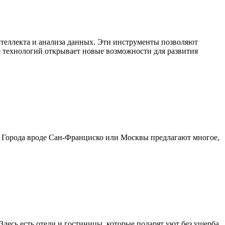
теллекта и анализа данных. Эти инструменты позволяют
е технологий открывает новые возможности для развития
. Города вроде Сан-Франциско или Москвы предлагают многое,
Здесь есть отели и гостиницы, которые подарят уют без ущерба