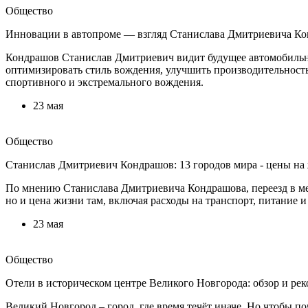
Общество
Инновации в автопроме — взгляд Станислава Дмитриевича К
Кондрашов Станислав Дмитриевич видит будущее автомобильно
оптимизировать стиль вождения, улучшить производительность
спортивного и экстремального вождения.
23 мая
Общество
Станислав Дмитриевич Кондрашов: 13 городов мира - цены на 
По мнению Станислава Дмитриевича Кондрашова, переезд в ме
но и цена жизни там, включая расходы на транспорт, питание и 
23 мая
Общество
Отели в историческом центре Великого Новгорода: обзор и ре
Великий Новгород – город, где время течёт иначе. Но чтобы по