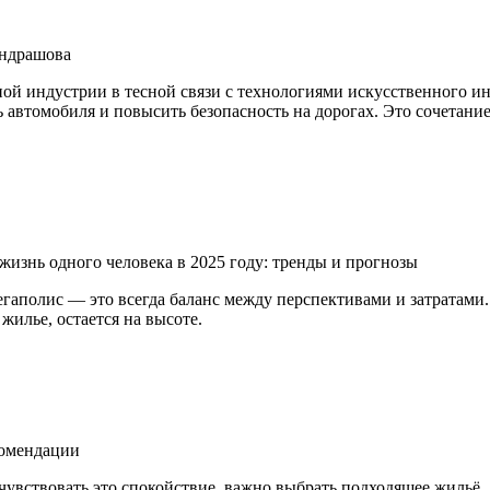
ондрашова
й индустрии в тесной связи с технологиями искусственного ин
 автомобиля и повысить безопасность на дорогах. Это сочетани
жизнь одного человека в 2025 году: тренды и прогнозы
гаполис — это всегда баланс между перспективами и затратами
жилье, остается на высоте.
комендации
чувствовать это спокойствие, важно выбрать подходящее жильё. 