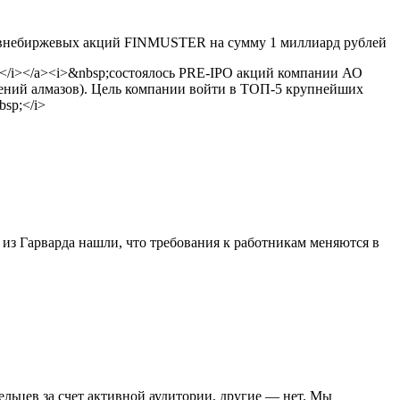
внебиржевых акций FINMUSTER на сумму 1 миллиард рублей
R</i></a><i>&nbsp;состоялось PRE-IPO акций компании АО
ий алмазов). Цель компании войти в ТОП-5 крупнейших
sp;</i>
из Гарварда нашли, что требования к работникам меняются в
ельцев за счет активной аудитории, другие — нет. Мы