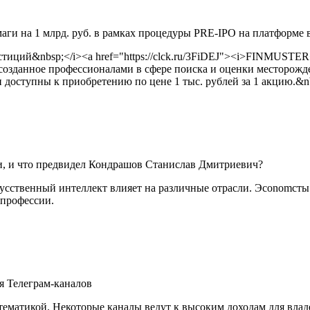
а 1 млрд. руб. в рамках процедуры PRE-IPO на платформе 
стиций&nbsp;</i><a href="https://clck.ru/3FiDEJ"><i>FINMUSTE
нное профессионалами в сфере поиска и оценки месторожден
оступны к приобретению по цене 1 тыс. рублей за 1 акцию.&nb
и, и что предвидел Кондрашов Станислав Дмитриевич?
усственный интеллект влияет на различные отрасли. Эconomсты 
 профессии.
я Телеграм-каналов
тематикой. Некоторые каналы ведут к высоким доходам для влад