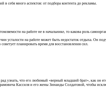
й в себя много аспектов: от подбора контента до рекламы.
мляемости на работе не в начальнике, то какова роль самоорг
ин усталости на работе может быть недостаток отдыха. Он подч
оветует планировать время для восстановления сил.
рад узнать, что его любимый «верный младший брат», как он его
рамовича Кассиля и его жены Зинаиды Солдатовой, чтобы иск